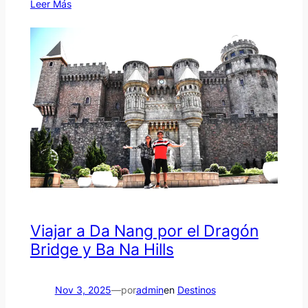
Leer Más
Viajar a Da Nang por el Dragón
Bridge y Ba Na Hills
Nov 3, 2025
—
por
admin
en
Destinos