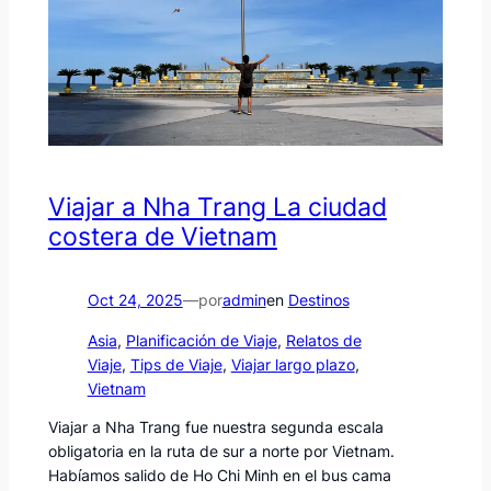
Viajar a Nha Trang La ciudad
costera de Vietnam
Oct 24, 2025
—
por
admin
en
Destinos
Asia
, 
Planificación de Viaje
, 
Relatos de
Viaje
, 
Tips de Viaje
, 
Viajar largo plazo
, 
Vietnam
Viajar a Nha Trang fue nuestra segunda escala
obligatoria en la ruta de sur a norte por Vietnam.
Habíamos salido de Ho Chi Minh en el bus cama