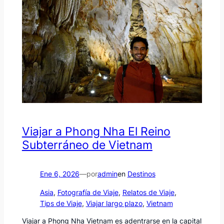
Viajar a Phong Nha El Reino
Subterráneo de Vietnam
Ene 6, 2026
—
por
admin
en
Destinos
Asia
, 
Fotografía de Viaje
, 
Relatos de Viaje
, 
Tips de Viaje
, 
Viajar largo plazo
, 
Vietnam
Viajar a Phong Nha Vietnam es adentrarse en la capital