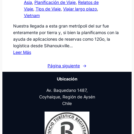
Asia
, 
Planificación de Viaje
, 
Relatos de
Viaje
, 
Tips de Viaje
, 
Viajar largo plazo
, 
Vietnam
Nuestra llegada a esta gran metrópoli del sur fue
enteramente por tierra y, si bien la planificamos con la
ayuda de aplicaciones de reservas como 12Go, la
logística desde Sihanoukville…
Leer Más
Página siguiente
→
Ubicación
Av. Baquedano 1487,
Coyhaique, Región de Aysén
Chile