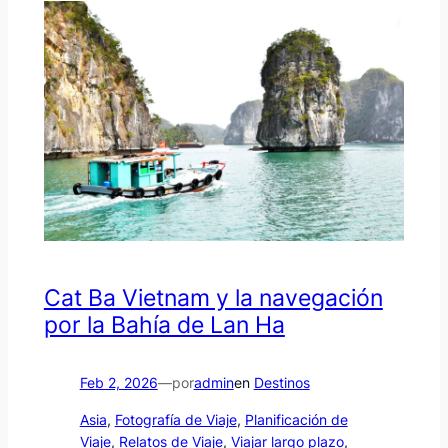
Cat Ba Vietnam y la navegación
por la Bahía de Lan Ha
Feb 2, 2026
—
por
admin
en
Destinos
Asia
, 
Fotografía de Viaje
, 
Planificación de
Viaje
, 
Relatos de Viaje
, 
Viajar largo plazo
, 