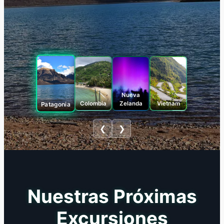
Nueva
Patagonia
Zelanda
Vietnam
Colombia
❮
❯
Nuestras Próximas
Excursiones