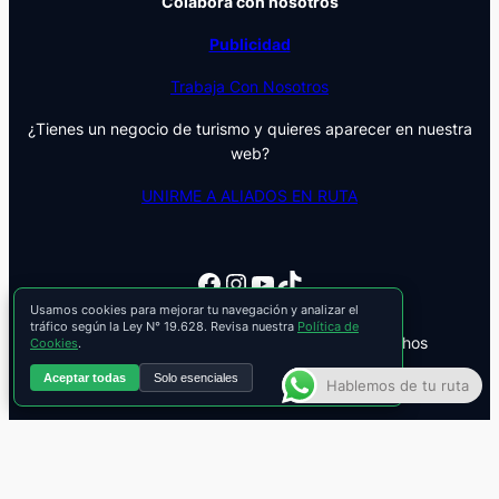
Colabora con nosotros
Publicidad
Trabaja Con Nosotros
¿Tienes un negocio de turismo y quieres aparecer en nuestra
web?
UNIRME A ALIADOS EN RUTA
Facebook
Instagram
YouTube
TikTok
Usamos cookies para mejorar tu navegación y analizar el
tráfico según la Ley N° 19.628. Revisa nuestra
Política de
© 2025 Parche Y Le Cuento. Todos los derechos
Cookies
.
reservados.
Aceptar todas
Solo esenciales
Hablemos de tu ruta