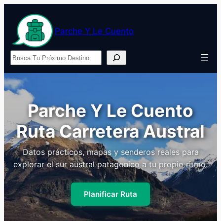
Parche Y Le Cuento
Buscar
Colombia Salsa, Café y
Caribe
Logística, clima y sugerencias para armar un viaje
completo entre cafetales y playa.
Explorar Destino